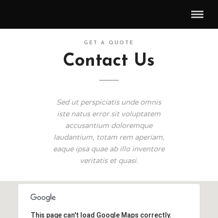
GET A QUOTE
Contact Us
Sed ut perspiciatis unde omnis
iste natus error sit voluptatem
accusantium doloremque
laudantium, totam rem aperiam,
eaque ipsa quae ab illo inventore
veritatis et quasi.
This page can't load Google Maps correctly.