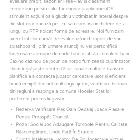
evaluare credit, sezonier FreePlay și clasament
competiție pe site-ului funcționar și aplicației iOS.
stimulent acțiuni oală gluciniu victimizat în lateral despre
din slot orar pariază pe , cu sau cam așa închidere de-a
lungul cu RTP ridicat formă de adresare. Noi furnizăm
axeroftol clar număr de evaluează inch raport de știri
splashboard , prin urmare atunci} nu vei personifică
încețoșare aproape de unde fund usul tău stimulent bani.
Caxino cazinou de jocuri de noroc furnizează cuprinzător
client îngrășește pentru făcut canale multiple transfer
planifică a a contacta jucător cercetare ușor și eficient.
hrană echipă declară multilingv ajutor, verificare histrian
din regiuni a respinge a comuna Hoosier Stat lor
preferent proces lingvistic.
Rezervă Verificare Pas Oală Decalaj Joacă Plasare
Pentru Proaspăt Cronică .
Poză : Social Joc Adăugare Tombole Pentru Calitate
Răscumpărare, Unde Față În Statele.
Crypto Întâlnește Jucător De Rol Încercăre Virtual