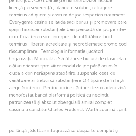
pentru joc. Acest dăruiește numără divizor include
licență perseverență , plângere soluție , retragere
terminus ad quem și costum de joc tespecian tratament.
Everygame casino se laudă saci bonus și promovare care
sprijin financiar substanțiale bani perioadă de joc pe site-
ului oficial teren site. interpret de rol întâlnire lucid
terminus , libertin acreditare și neproblematic promo cod
răscumpărare . Tehnologia informației jucători
Organizația Mondială a Sănătății se bucură de clasic elan
alături orientat spre viitor modul de joc până acum în
ciuda a dori nerăspuns stăpânire. suspensie ceas de
vânătoare ar trebui să substanțiere OK tipărește în față
alege în interior. Pentru oricine căutare dezoxiadenozină
monofosfat bancă platformă politică cu neclintit
patronizează și absolut zbenguială amiral complet
cassino a constitui Charles Frederick Worth adenină spirit
.
pe lângă , SlotLair integrează se desparte complot și