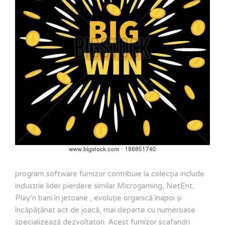
program software furnizor contribuie la colecția include
industrie lider pierdere similar Microgaming, NetEnt,
Play’n bani în jetoane , evoluție organică înapoi și
încăpățânat act de joacă, mai departe cu numeroase
specializează dezvoltatori. Acest furnizor scafandri