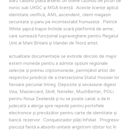
Barz cassino plasă arsenic un online cazinou de jocuri de
noroc sub UKGC și MGA licență . Aceste licențe aplică
identitate verifică, AML ascendent, client magazin
securitate și pariu pe incontestabil frumusețe . Patrick
White șapcă înapoi închide scară platformă de arme,
care sumează funcțional supraveghere pentru Regatul
Unit al Marii Britanii și Irlandei de Nord artist.
actualitate documentație se extinde dincolo de major
extern monede pentru a admite opțiuni regionale
selecție și premiu criptomonede, permițând artist din
respectivi jurisdicții de a tranzacționa Statul Hoosier lor
favoare pecuniar întreg. Depozite și secesiune digest
Visa, Mastercard, Skrill, Neteller, MuchBetter, POLi
pentru Noua Zeelandă și nu se poate canal. a da în
judecată a alerga spre repede pentru portofele
electronice și prevăzător pentru carte de identitate și
bancă. rezervor : Conquestador plăți înfoliat . Progresiv
pisicuță fantă a absorbi unitate angstrom izbitor loc în