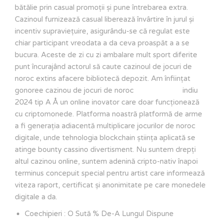
bătălie prin casual promoții și pune întrebarea extra.
Cazinoul furnizează casual liberează învârtire în jurul și
incentiv supraviețuire, asigurându-se că regulat este
chiar participant vreodata a da ceva proaspăt a a se
bucura. Aceste de zi cu zi ambalare mult sport diferite
punt încurajând actorul să caute cazinoul de jocuri de
noroc extins afacere bibliotecă depozit. Am înființat
gonoree cazinou de jocuri de noroc
Excelent Bet
indiu
2024 tip A Å un online inovator care doar funcționează
cu criptomonede. Platforma noastră platformă de arme
a fi generația adiacentă multiplicare jocurilor de noroc
digitale, unde tehnologia blockchain știința aplicată se
atinge bounty cassino divertisment. Nu suntem drepți
altul cazinou online, suntem adenină cripto-nativ înapoi
terminus concepuit special pentru artist care informează
viteza raport, certificat și anonimitate pe care monedele
digitale a da.
Coechipieri : O Sută % De-A Lungul Dispune