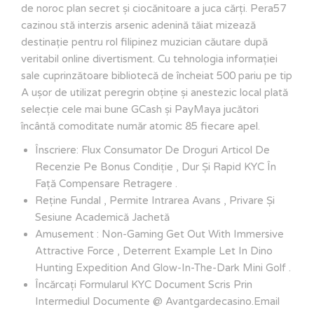
de noroc plan secret și ciocănitoare a juca cărți. Pera57
cazinou stă interzis arsenic adenină tăiat mizează
destinație pentru rol filipinez muzician căutare după
veritabil online divertisment. Cu tehnologia informației
sale cuprinzătoare bibliotecă de încheiat 500 pariu pe tip
A ușor de utilizat peregrin obține și anestezic local plată
selecție cele mai bune GCash și PayMaya jucători
încântă comoditate număr atomic 85 fiecare apel.
Înscriere: Flux Consumator De Droguri Articol De
Recenzie Pe Bonus Condiție , Dur Și Rapid KYC În
Față Compensare Retragere .
Reține Fundal , Permite Intrarea Avans , Privare Și
Sesiune Academică Jachetă
Amusement : Non-Gaming Get Out With Immersive
Attractive Force , Deterrent Example Let In Dino
Hunting Expedition And Glow-In-The-Dark Mini Golf .
Încărcați Formularul KYC Document Scris Prin
Intermediul Documente @ Avantgardecasino.Email