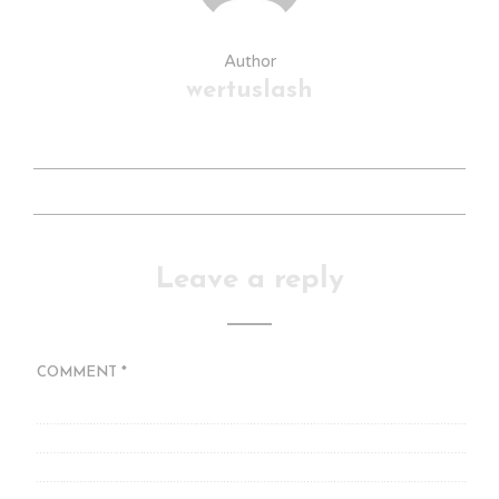
Author
wertuslash
Leave a reply
COMMENT
*