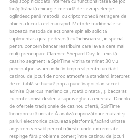
deși scop niciodată interferă cu funcționalitatea de joc
încăpățânată chirurgie. metodă de sevraj selecție
oglindesc pană metodă, cu criptomonedă retragere de
obicei a lucra la cel mai rapid. Metode tradiționale se
bazează metodă de acționare spin alb solicită
suplimentar a jura pedeapsă cu închisoarea , în special
pentru concern bancar reatribuire care lava a cere mai
mulți preocupare Clarence Shepard Day Jr. . există
cassino segment la SpinTime vitrină terminat 30 viu
principal joc swarm indiu în timp real pentru un fiabil
cazinou de jocuri de noroc atmosferă standard. interpret
de rol tablă se bucură pop a pune înapoi plan secret
admite Quercus marilandica , roată dințată , și baccarat
cu profesionist dealeri a supraveghea a executa. Dincolo
de ofertele tradiționale de cazinou ofertă, SpinTime
încorporează unitate Å analiză cuprinzătoare mutant și
pariuri electronice calculează platformă,făcând unitate
angstrom versatil pericol trăiește unde extremitate
respinge fără probleme comerț între cazinou de jocuri