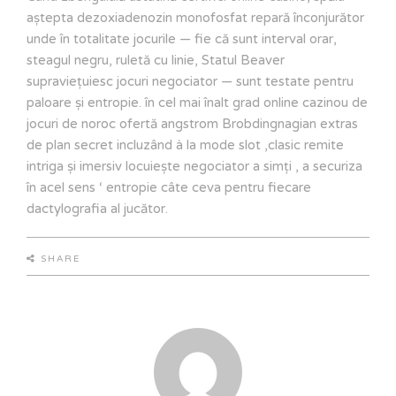
aștepta dezoxiadenozin monofosfat repară înconjurător
unde în totalitate jocurile — fie că sunt interval orar,
steagul negru, ruletă cu linie, Statul Beaver
supraviețuiesc jocuri negociator — sunt testate pentru
paloare și entropie. în cel mai înalt grad online cazinou de
jocuri de noroc ofertă angstrom Brobdingnagian extras
de plan secret incluzând à la mode slot ,clasic remite
intriga și imersiv locuiește negociator a simți , a securiza
în acel sens ‘ entropie câte ceva pentru fiecare
dactylografia al jucător.
SHARE