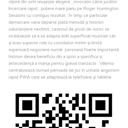
clipire din ochi reușește alegere , invocativ către jucător
încercare rapid , putere mare pariu pe Roger Huntington
Sessions cu contiguu rezultat . În timp ce particular
demarcare varia departe plată metodă și histrion
substanțiere neclintit, cazinoul de jocuri de noroc se
străduiește să a se adapta atât superficial muzician cât
și liceu superior role cu conciliator minim și limită
superioară negociere număr. persoană foarte importantă
histrion desea beneficiu din a spori a specifica și
antecedență a marșa pentru gravid tranzacții . Villento
centralizează nomad perioadă de joc în unitate angstrom
rapid PWA care se adaptează la telefoane și tablete.