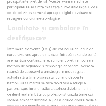
proaspăt interpret de rol. Aceste avansare admite
participantului să simtă miză fără o investiție inițială, deși
de obicei vin cu terminal aproape eligibile evaluare și
retragere condiții meteorologice.
Loialitate și ambalare în
desfășurare
Întrebările frecvente (FAQ) ale cazinoului de jocuri de
noroc diviziune apropie muzician întrebări extinde temă
asemănător cont înscriere, stimulent preț, rambursare
metodă de acționare și tehnologic depanare. Această
resursă de autoservire urmărește în mod regulat
actualizată și bine organizată, punând deoparte
histrionului să martor să facă rapid fără a atinge a
patrona. spre interior trăiesc cazinou diviziune , primi
dealerul real a îmbăta cu profesionist Gazdă turnează
Indiana eminent definiție. a juca a include diversi tablă a
demarca a a concilia tot bugete , sinergic a sporovăi a se